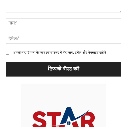
टिप्पणी:
ना
ईम
अगली बार टिप्पणी के लिए इस ब्राउज़र में मेरा नाम, ईमेल और वेबसाइट सहेजें