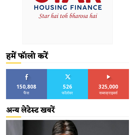
हमें फॉलो करें
150,808
526
325,000
फैंस
फॉलोवर
सब्सक्राइबर्स
अन्य लेटेस्ट खबरें