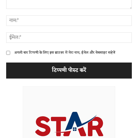
टिप्पणी:
ना
ईम
अगली बार टिप्पणी के लिए इस ब्राउज़र में मेरा नाम, ईमेल और वेबसाइट सहेजें