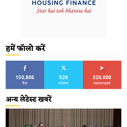
हमें फॉलो करें
150,806
526
326,000
फैंस
फॉलोवर
सब्सक्राइबर्स
अन्य लेटेस्ट खबरें