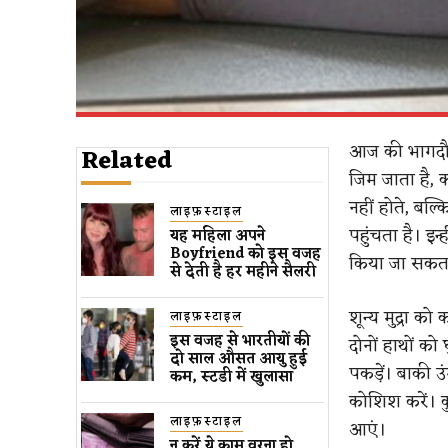
आज की भागदौड़
Related
जिम जाता है, 
नहीं होते, बल्
लाइफ़स्टाइल
पहुंचता है। इन्
यह महिला अपने
Boyfriend को इस वजह
किया जा सकता
से देती है हर महीने सैलरी
शून्य मुद्रा क
लाइफ़स्टाइल
इस वजह से भारतीयों की
दोनों हाथों को
दो साल औसत आयु हुई
पकड़ें। बाकी उ
कम, स्टडी में खुलासा
कोशिश करें। कु
लाइफ़स्टाइल
आएं।
न करें ये काम वरना हो