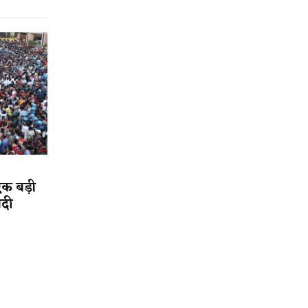
एक बड़ी
ादी