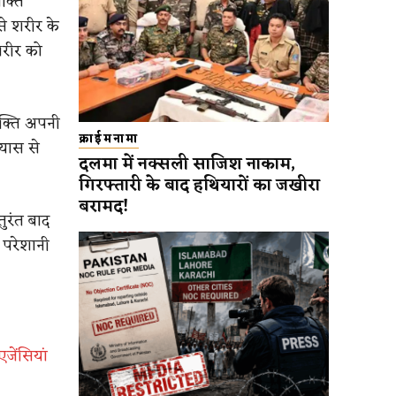
क्ति
े शरीर के
शरीर को
यक्ति अपनी
क्राईमनामा
्यास से
दलमा में नक्सली साजिश नाकाम,
गिरफ्तारी के बाद हथियारों का जखीरा
बरामद!
ुरंत बाद
 परेशानी
जेंसियां