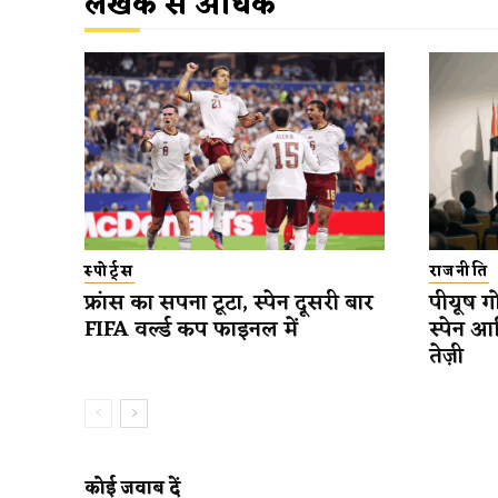
लेखक से अधिक
स्पोर्ट्स
राजनीति
फ्रांस का सपना टूटा, स्पेन दूसरी बार
पीयूष गो
FIFA वर्ल्ड कप फाइनल में
स्पेन आ
तेज़ी
कोई जवाब दें