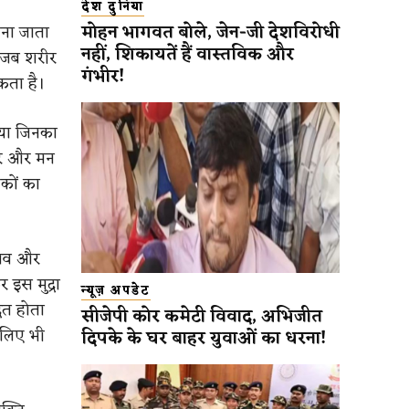
देश दुनिया
मोहन भागवत बोले, जेन-जी देशविरोधी
ाना जाता
नहीं, शिकायतें हैं वास्तविक और
। जब शरीर
गंभीर!
कता है।
ं या जिनका
ीर और मन
षकों का
नाव और
 इस मुद्रा
न्यूज़ अपडेट
ित होता
सीजेपी कोर कमेटी विवाद, अभिजीत
 लिए भी
दिपके के घर बाहर युवाओं का धरना!