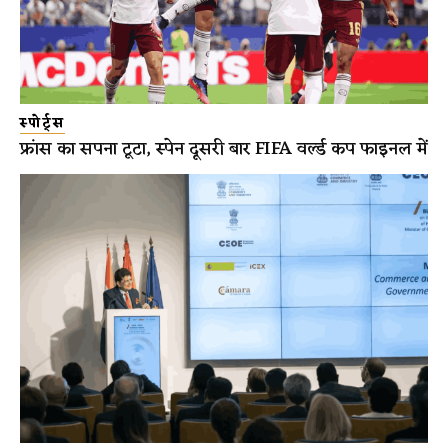
स्पोर्ट्स
फ्रांस का सपना टूटा, स्पेन दूसरी बार FIFA वर्ल्ड कप फाइनल में