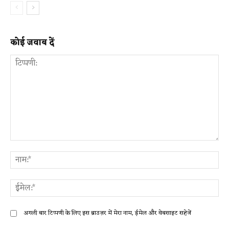
कोई जवाब दें
टिप्पणी:
ना
ईम
अगली बार टिप्पणी के लिए इस ब्राउज़र में मेरा नाम, ईमेल और वेबसाइट सहेजें