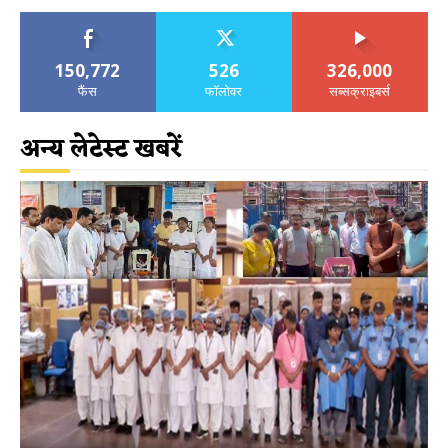
150,772
526
326,000
फैंस
फॉलोवर
सब्सक्राइबर्स
अन्य लेटेस्ट खबरें