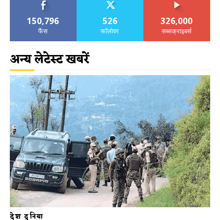
150,796
526
326,000
फैंस
फॉलोवर
सब्सक्राइबर्स
अन्य लेटेस्ट खबरें
देश दुनिया