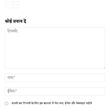
कोई जवाब दें
टिप्पणी:
ना
ईम
अगली बार टिप्पणी के लिए इस ब्राउज़र में मेरा नाम, ईमेल और वेबसाइट सहेजें