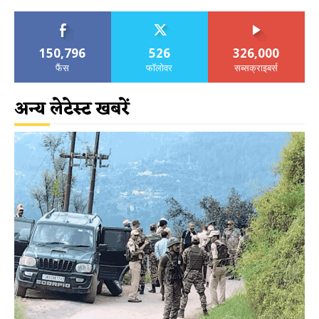
150,796
526
326,000
फैंस
फॉलोवर
सब्सक्राइबर्स
अन्य लेटेस्ट खबरें