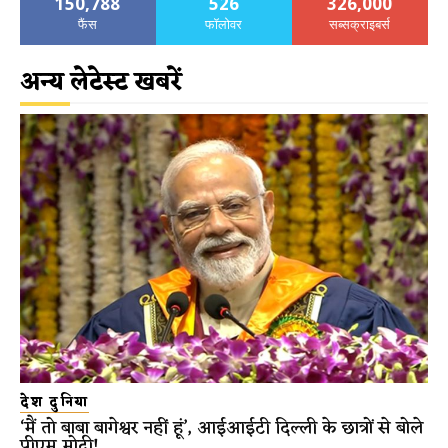
150,788
526
326,000
फैंस
फॉलोवर
सब्सक्राइबर्स
अन्य लेटेस्ट खबरें
देश दुनिया
‘मैं तो बाबा बागेश्वर नहीं हूं’, आईआईटी दिल्ली के छात्रों से बोले
पीएम मोदी!