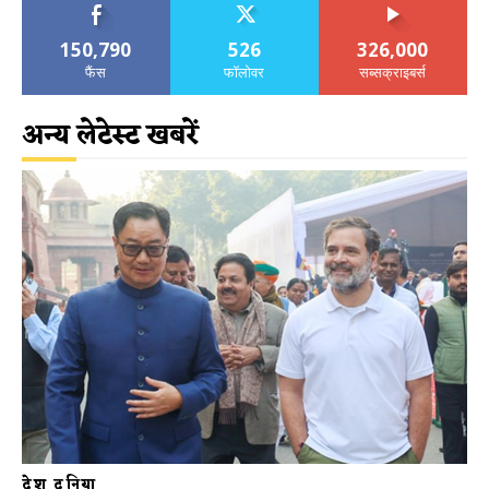
150,790
526
326,000
फैंस
फॉलोवर
सब्सक्राइबर्स
अन्य लेटेस्ट खबरें
देश दुनिया