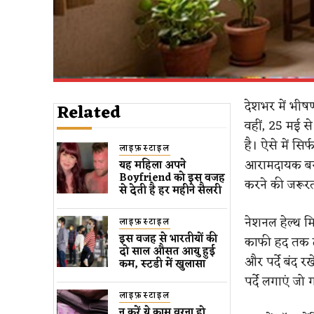
देशभर में भीषण
Related
वहीं, 25 मई स
है। ऐसे में सि
लाइफ़स्टाइल
आरामदायक बना
यह महिला अपने
Boyfriend को इस वजह
करने की जरूरत
से देती है हर महीने सैलरी
नेशनल हेल्थ 
लाइफ़स्टाइल
इस वजह से भारतीयों की
काफी हद तक ठं
दो साल औसत आयु हुई
और पर्दे बंद र
कम, स्टडी में खुलासा
पर्दे लगाएं जो
लाइफ़स्टाइल
न करें ये काम वरना हो