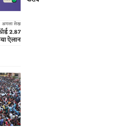
करीब
अगला लेख
ॉर्ड 2.87
िया ऐलान