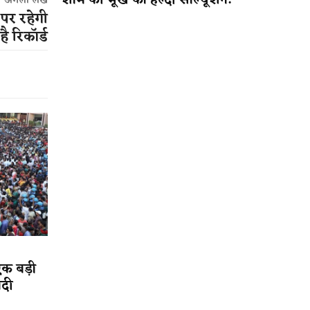
शाम की भूख का हेल्दी सॉल्यूशन!
अगला लेख
पर रहेगी
है रिकॉर्ड
एक बड़ी
ादी