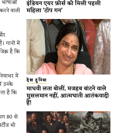
2 भाषाओं
इंडियन एयर फ़ोर्स को मिली पहली
महिला ‘टॉप गन’
ड करने वाली
 और
 गानों में
िक्र है कि
ियाभर में
देश दुनिया
ें उनके
माधवी लता बोलीं, मजहब बांटने वाले
ाता है कि
मुसलमान नहीं, आत्मघाती आतंकवादी
हैं!
गभग 80 से
र्टीज भी