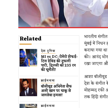
भारतीय संगीत
Related
मुंबई में निधन
कराया गया था।
देश दुनिया
की। आनंद भोसल
MI vs DC: रोमेरो शेफर्ड-
टिम डेविड की तूफानी
रखा जाएगा और
पारी, दिल्ली को 235 रन
की चुनौती!
आशा बॉलीवुड क
क्राईमनामा
देश के संगीत 
बॉलीवुड​ अभिनेता सैफ
मोहम्मद रफी औ
अली खान पर चाकू से ​
जानलेवा हमला​!
तक हिंदी संगी
क्राईमनामा