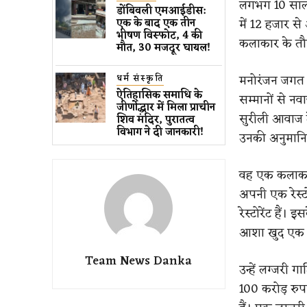
लगभग 10 साल 
डोंबिवली एमआईडीस:
में 12 हजार से
एक के बाद एक तीन
भीषण विस्फोट, 4 की
कलाकार के तौर
मौत, 30 मजदूर घायल!
मनोरंजन जगत क
धर्म संस्कृति
ऐतिहासिक समाधि के
सम्मानों से नव
जीर्णोद्धार में मिला प्राचीन
सुरीली आवाज दे
शिव मंदिर, पुरातत्व
विभाग ने दी जानकारी!
उनकी अनुमानित
वह एक कलाकार
अपनी एक रेस्टोर
रेस्टोरेंट हैं।
आशा खुद एक अच्
Team News Danka
उन्हें लग्जरी 
100 करोड़ रुपए