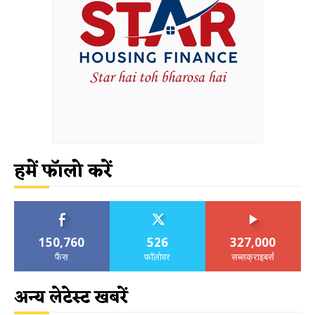
हमें फॉलो करें
150,760
526
327,000
फैंस
फॉलोवर
सब्सक्राइबर्स
अन्य लेटेस्ट खबरें