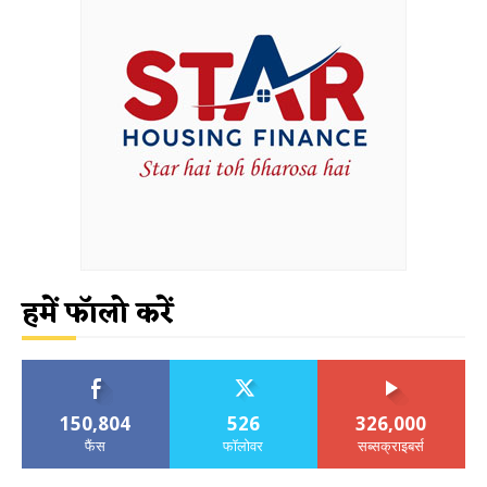
हमें फॉलो करें
150,804
526
326,000
फैंस
फॉलोवर
सब्सक्राइबर्स