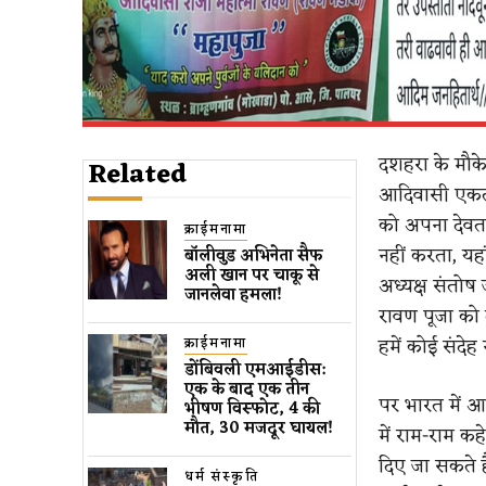
दशहरा के मौके
Related
आदिवासी एकता 
को अपना देवता
क्राईमनामा
नहीं करता, यह
बॉलीवुड​ अभिनेता सैफ
अली खान पर चाकू से ​
अध्यक्ष संतोष
जानलेवा हमला​!
रावण पूजा को 
हमें कोई संदेह 
क्राईमनामा
डोंबिवली एमआईडीस:
एक के बाद एक तीन
पर भारत में आ
भीषण विस्फोट, 4 की
मौत, 30 मजदूर घायल!
में राम-राम कह
दिए जा सकते है
धर्म संस्कृति