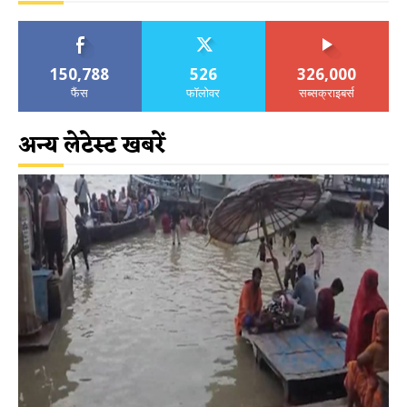
150,788
526
326,000
फैंस
फॉलोवर
सब्सक्राइबर्स
अन्य लेटेस्ट खबरें