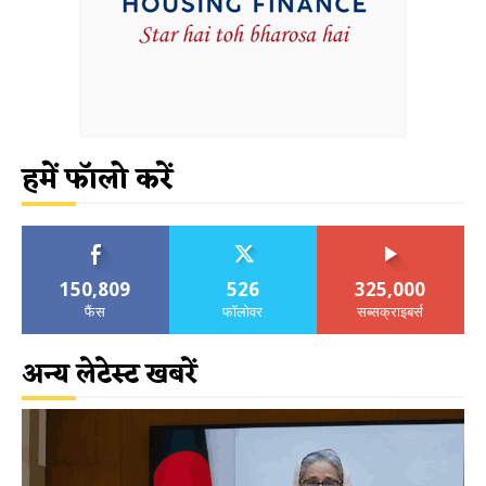
हमें फॉलो करें
150,809
526
325,000
फैंस
फॉलोवर
सब्सक्राइबर्स
अन्य लेटेस्ट खबरें