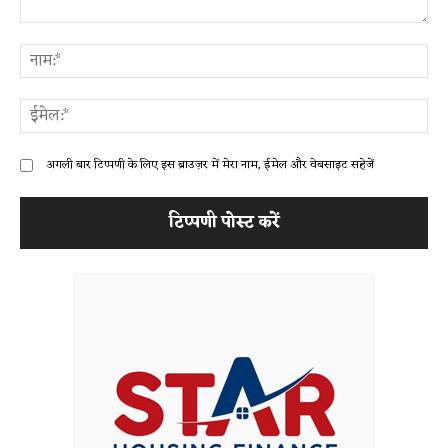
टिप्पणी:
ना
ईम
अगली बार टिप्पणी के लिए इस ब्राउज़र में मेरा नाम, ईमेल और वेबसाइट सहेजें