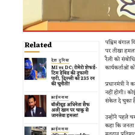
पश्चिम बंगाल व
Related
पर तीखा हमला 
रैली को संबोध
देश दुनिया
कार्यकर्ताओं क
MI vs DC: रोमेरो शेफर्ड-
टिम डेविड की तूफानी
पारी, दिल्ली को 235 रन
प्रधानमंत्री न
की चुनौती!
नहीं होगी। को
क्राईमनामा
संकेत दे चुका ह
बॉलीवुड​ अभिनेता सैफ
अली खान पर चाकू से ​
जानलेवा हमला​!
उन्होंने पहले
कहा कि जनता न
क्राईमनामा
मतदान प्रतिशत 