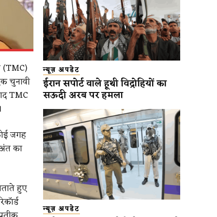
रेस (TMC)
न्यूज़ अपडेट
एक चुनावी
ईरान सपोर्ट वाले हूथी विद्रोहियों का
सऊदी अरब पर हमला
 बाद TMC
।
 कोई जगह
 अंत का
ताते हुए
िकॉर्ड
न्यूज़ अपडेट
प्रतीक