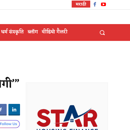
मराठी
धर्म संस्कृति
ब्लॉग
वीडियो गैलरी
ेगी’”