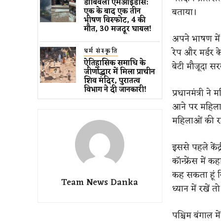
डोंबिवली एमआईडीस:
बताया।
एक के बाद एक तीन
भीषण विस्फोट, 4 की
मौत, 30 मजदूर घायल!
अपने भाषण में 
रेप और मर्डर के
धर्म संस्कृति
ऐतिहासिक समाधि के
बेटी मौजूदा स
जीर्णोद्धार में मिला प्राचीन
शिव मंदिर, पुरातत्व
विभाग ने दी जानकारी!
प्रधानमंत्री ने
आने पर महिलाओ
महिलाओं की रक
इससे पहले केंद्
कॉन्फ्रेंस में
कह सकता हूं क
Team News Danka
ध्यान में रखें
पश्चिम बंगाल 