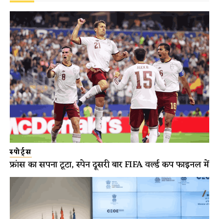
स्पोर्ट्स
फ्रांस का सपना टूटा, स्पेन दूसरी बार FIFA वर्ल्ड कप फाइनल में