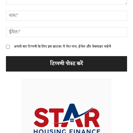
टिप्पणी:
ना
ईम
अगली बार टिप्पणी के लिए इस ब्राउज़र में मेरा नाम, ईमेल और वेबसाइट सहेजें