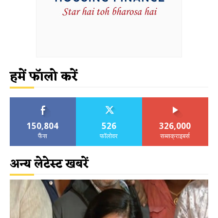
हमें फॉलो करें
150,804
526
326,000
फैंस
फॉलोवर
सब्सक्राइबर्स
अन्य लेटेस्ट खबरें