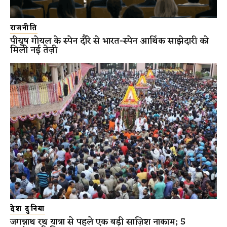
राजनीति
पीयूष गोयल के स्पेन दौरे से भारत-स्पेन आर्थिक साझेदारी को
मिली नई तेज़ी
देश दुनिया
जगन्नाथ रथ यात्रा से पहले एक बड़ी साज़िश नाकाम; 5