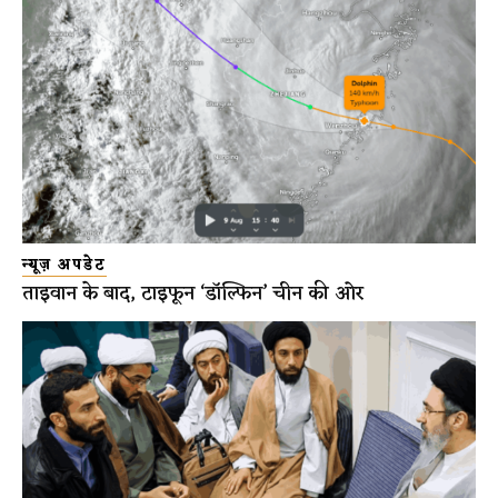
न्यूज़ अपडेट
ताइवान के बाद, टाइफून ‘डॉल्फिन’ चीन की ओर