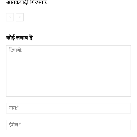
आतंकवादी गिरफ्तार
कोई जवाब दें
टिप्पणी:
ना
ईम