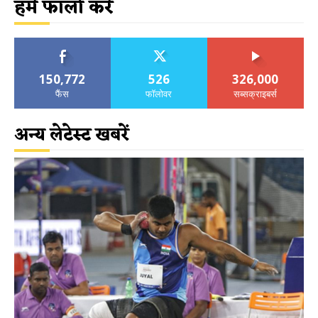
हमें फॉलो करें
150,772
526
326,000
फैंस
फॉलोवर
सब्सक्राइबर्स
अन्य लेटेस्ट खबरें