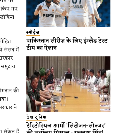
 नाम पर
ा किए गए
ेखांकित
स्पोर्ट्स
पाकिस्तान सीरीज़ के लिए इंग्लैंड टेस्ट
 पीड़ित
टीम का ऐलान
 संसद में
न सरकार
ू समुदाय
 योगदान की
ाया।
सरकार ने
देश दुनिया
टेरिटोरियल आर्मी ‘सिटीजन-सोल्जर’
म संकेत है,