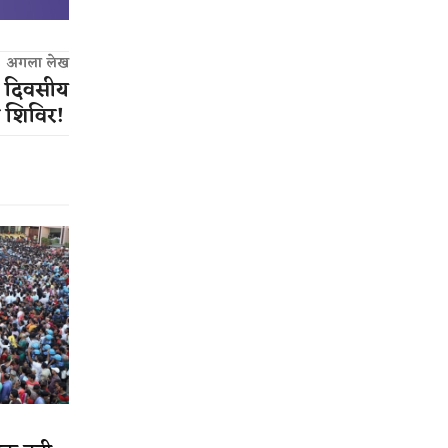
अगला लेख
दो दिवसीय
न शिविर!