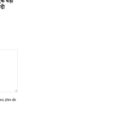
एक बड़ी
ादी
ा नाम, ईमेल और