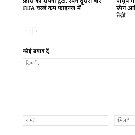
फ्रांस का सपना टूटा, स्पेन दूसरी बार
पीयूष गो
FIFA वर्ल्ड कप फाइनल में
स्पेन आ
तेज़ी
कोई जवाब दें
टिप्पणी:
नाम:*