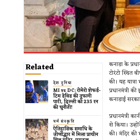
कनाडा के प्रधान
Related
टोरंटो स्थित बी
की। यह यात्रा 
देश दुनिया
प्रधानमंत्री क
MI vs DC: रोमेरो शेफर्ड-
टिम डेविड की तूफानी
कनाडाई सरकार 
पारी, दिल्ली को 235 रन
की चुनौती!
प्रधानमंत्री क
धर्म संस्कृति
से किया। उन्हो
ऐतिहासिक समाधि के
की। मंदिर की भ
जीर्णोद्धार में मिला प्राचीन