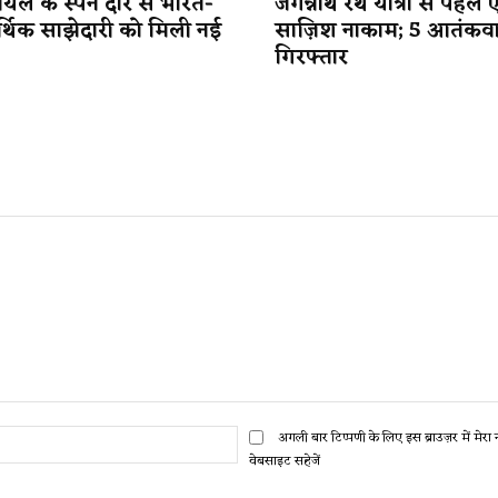
यल के स्पेन दौरे से भारत-
जगन्नाथ रथ यात्रा से पहले 
र्थिक साझेदारी को मिली नई
साज़िश नाकाम; 5 आतंकव
गिरफ्तार
ईमेल:*
अगली बार टिप्पणी के लिए इस ब्राउज़र में मेर
वेबसाइट सहेजें