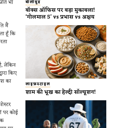
्रति भी
बॉलीवुड
बॉक्स ऑफिस पर बड़ा मुकाबला!
‘गोलमाल 5’ vs प्रभास vs अक्षय
ि मैं
ता हूँ कि
करता
है, लेकिन
्वारा किए
ोश का
लाइफ़स्टाइल
शाम की भूख का हेल्दी सॉल्यूशन!
पोस्टर
ों पर कोई
िक