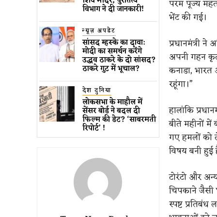
शिव मंदिर, पुरातत्व
परम पूज्य महंत
विभाग ने दी जानकारी!
भेंट की गई।
न्यूज़ अपडेट
प्रधानमंत्री ने
सांसद म्हस्के का दावा:
मोदी का समर्थन करेंगे
अपनी गहन कृतज्
उद्धव ठाकरे के दो सांसद?
ठाकरे गुट में भूचाल?
कनाडा, भारत और
रहूंगा।”
देश दुनिया
लोकसभा के माहौल में
हालांकि प्रधान
सेंसर बोर्ड ने बदल दी
फिल्म की डेट? ‘साबरमती
बीते महीनों में
रिपोर्ट’ !
गए हमलों को 
विषय बनी हुई 
टोरंटो और अन्
चिपकाने जैसी 
स्पष्ट प्रतिब