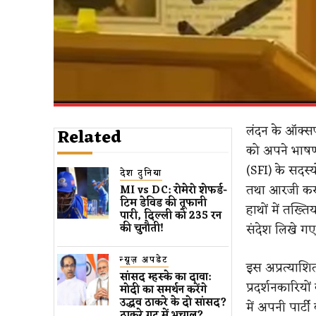
लंदन के ऑक्सफो
Related
को अपने भाषण 
(SFI) के सदस्य
देश दुनिया
तथा आरजी कर म
MI vs DC: रोमेरो शेफर्ड-
टिम डेविड की तूफानी
हाथों में तख्ति
पारी, दिल्ली को 235 रन
संदेश लिखे गए
की चुनौती!
न्यूज़ अपडेट
इस अप्रत्याशि
सांसद म्हस्के का दावा:
प्रदर्शनकारियो
मोदी का समर्थन करेंगे
उद्धव ठाकरे के दो सांसद?
में अपनी पार्
ठाकरे गुट में भूचाल?