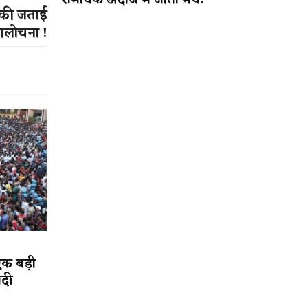
रोमांचक अंदाज में जीता मैच!
 की जताई
आलोचना !
एक बड़ी
ादी