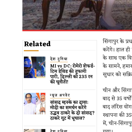
सिंगापुर के प
Related
करेंगे।
​
हाल ही म
के साथ एक विशे
देश दुनिया
के सामने, हमा
MI vs DC: रोमेरो शेफर्ड-
टिम डेविड की तूफानी
सुधार को सक्र
पारी, दिल्ली को 235 रन
की चुनौती!
चीन और सिंगाप
न्यूज़ अपडेट
बाद से 35 वर्षो
सांसद म्हस्के का दावा:
बाद लॉरेंस वों
मोदी का समर्थन करेंगे
उद्धव ठाकरे के दो सांसद?
स्थापना की 35
ठाकरे गुट में भूचाल?
में, चीन-सिंगाप
गया।
देश दुनिया