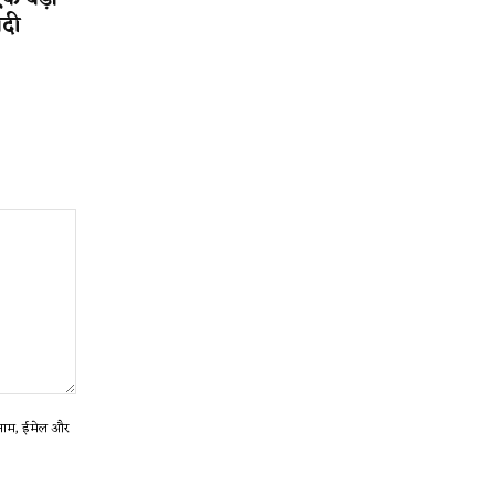
ादी
ा नाम, ईमेल और