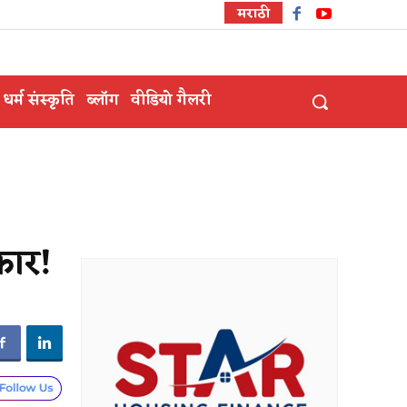
मराठी
धर्म संस्कृति
ब्लॉग
वीडियो गैलरी
ार​!