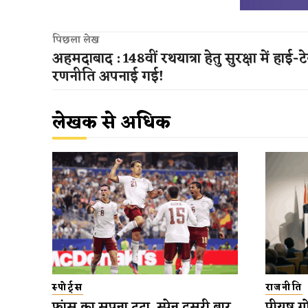
पिछला लेख
अहमदाबाद : 148वीं रथयात्रा हेतु सुरक्षा में हाई-ट
रणनीति अपनाई गई!
लेखक से अधिक
स्पोर्ट्स
राजनीति
फ्रांस का सपना टूटा, स्पेन दूसरी बार
पीयूष गो