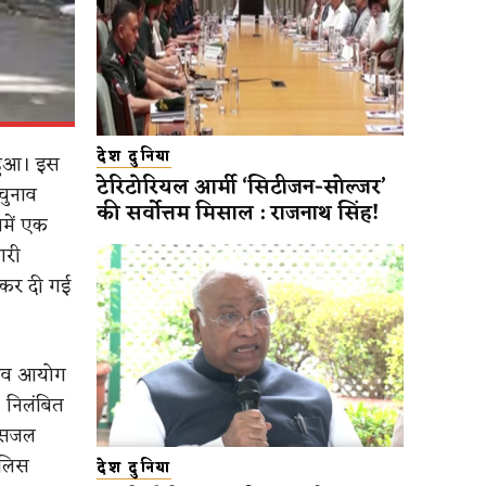
देश दुनिया
 हुआ। इस
टेरिटोरियल आर्मी ‘सिटीजन-सोल्जर’
चुनाव
की सर्वोत्तम मिसाल : राजनाथ सिंह!
नमें एक
ारी
 कर दी गई
ुनाव आयोग
। निलंबित
, सजल
ुलिस
देश दुनिया