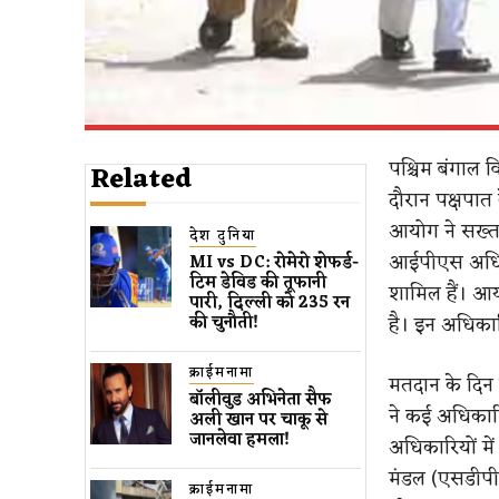
पश्चिम बंगाल 
Related
दौरान पक्षपात 
आयोग ने सख्त 
देश दुनिया
आईपीएस अधिक
MI vs DC: रोमेरो शेफर्ड-
टिम डेविड की तूफानी
शामिल हैं। आय
पारी, दिल्ली को 235 रन
है। इन अधिकार
की चुनौती!
क्राईमनामा
मतदान के दिन 
बॉलीवुड​ अभिनेता सैफ
ने कई अधिकारि
अली खान पर चाकू से ​
जानलेवा हमला​!
अधिकारियों मे
मंडल (एसडीपीओ,
क्राईमनामा