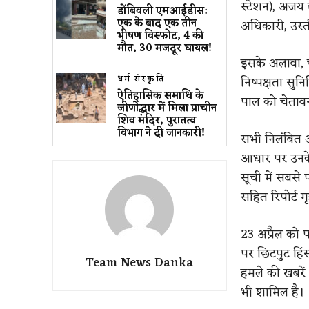
स्टेशन), अजय ब
डोंबिवली एमआईडीस:
एक के बाद एक तीन
अधिकारी, उस्त
भीषण विस्फोट, 4 की
मौत, 30 मजदूर घायल!
इसके अलावा, च
धर्म संस्कृति
निष्पक्षता सुन
ऐतिहासिक समाधि के
पाल को चेतावन
जीर्णोद्धार में मिला प्राचीन
शिव मंदिर, पुरातत्व
विभाग ने दी जानकारी!
सभी निलंबित अधि
आधार पर उनके 
सूची में सबसे
सहित रिपोर्ट ग
23 अप्रैल को 
पर छिटपुट हिं
Team News Danka
हमले की खबरें
भी शामिल है।