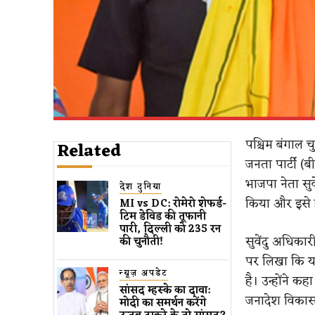
पश्चिम बंगाल च
Related
जनता पार्टी (ब
भाजपा नेता सुव
देश दुनिया
किया और इसे ह
MI vs DC: रोमेरो शेफर्ड-
टिम डेविड की तूफानी
पारी, दिल्ली को 235 रन
सुवेंदु अधिका
की चुनौती!
पर लिखा कि यह
न्यूज़ अपडेट
है। उन्होंने कह
सांसद म्हस्के का दावा:
जनादेश विकास,
मोदी का समर्थन करेंगे