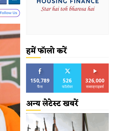
हमें फॉलो करें
150,789
526
326,000
फैंस
फॉलोवर
सब्सक्राइबर्स
अन्य लेटेस्ट खबरें