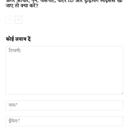
अगर आधार, पैन, पासपोर्ट, वोटर ID और ड्राइविंग लाइसेंस खो
जाए तो क्या करें?
कोई जवाब दें
टिप्पणी:
ना
ईम