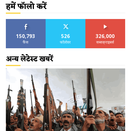
हमें फॉलो करें
150,793
526
326,000
फैंस
फॉलोवर
सब्सक्राइबर्स
अन्य लेटेस्ट खबरें