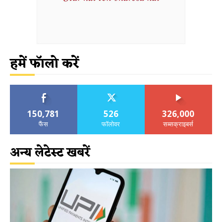
हमें फॉलो करें
150,781
526
326,000
फैंस
फॉलोवर
सब्सक्राइबर्स
अन्य लेटेस्ट खबरें