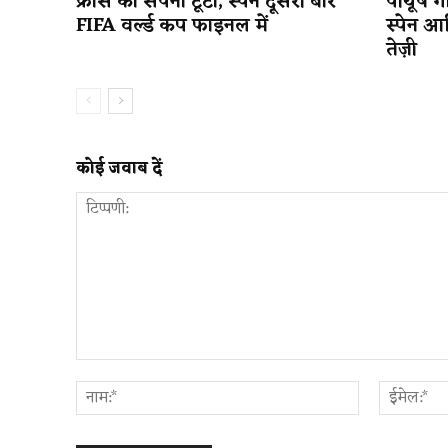
फ्रांस का सपना टूटा, स्पेन दूसरी बार
पीयूष गो
FIFA वर्ल्ड कप फाइनल में
स्पेन आ
तेज़ी
कोई जवाब दें
टिप्पणी:
नाम:*