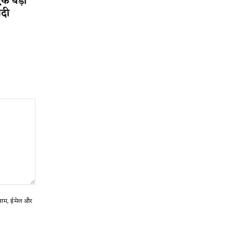
एक बड़ी
ादी
ा नाम, ईमेल और