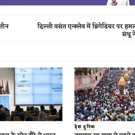
तीन
दिल्ली वसंत एन्क्लेव में ब्रिगेडियर पर ह
संधू न
देश दुनिया