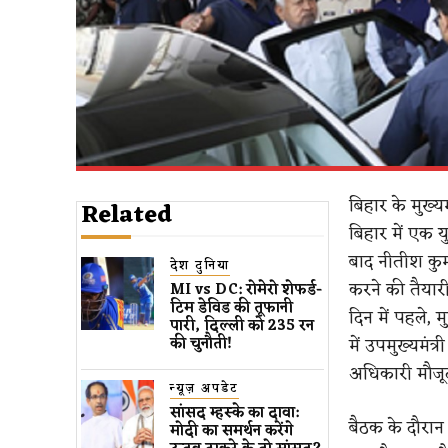
बिहार के मुख्
Related
बिहार में एक 
बाद नीतीश कुमा
देश दुनिया
करने की तैयारी म
MI vs DC: रोमेरो शेफर्ड-
टिम डेविड की तूफानी
दिन में पहले, 
पारी, दिल्ली को 235 रन
में उपमुख्यमंत
की चुनौती!
अधिकारी मौजूद
न्यूज़ अपडेट
सांसद म्हस्के का दावा:
बैठक के दौरान
मोदी का समर्थन करेंगे