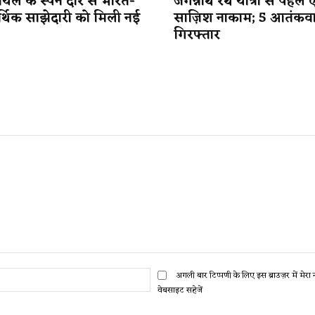
यल के स्पेन दौरे से भारत-
जगन्नाथ रथ यात्रा से पहले 
र्थिक साझेदारी को मिली नई
साज़िश नाकाम; 5 आतंकव
गिरफ्तार
ईमेल:*
अगली बार टिप्पणी के लिए इस ब्राउज़र में मेर
वेबसाइट सहेजें