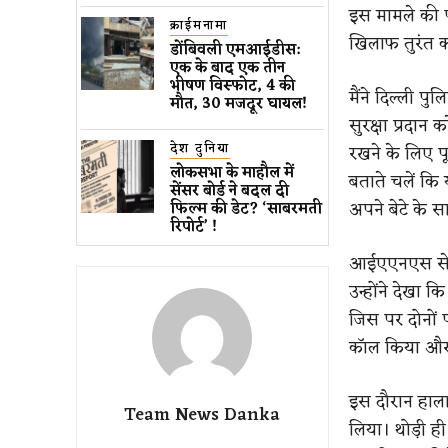
इस मामले की पू
क्राईमनामा
खिलाफ तुरंत क
डोंबिवली एमआईडीस:
एक के बाद एक तीन
भीषण विस्फोट, 4 की
मैंने दिल्ली प
मौत, 30 मजदूर घायल!
सुरक्षा प्रदान
देश दुनिया
रखने के लिए पूर
लोकसभा के माहौल में
बताते चलें कि 
सेंसर बोर्ड ने बदल दी
अपने बेटे के 
फिल्म की डेट? ‘साबरमती
रिपोर्ट’ !
आईएएनएस से बा
उन्होंने देखा 
जिस पर दोनों प
कॉल किया और 
इस दौरान हाला
Team News Danka
लिया। थोड़ी ही 