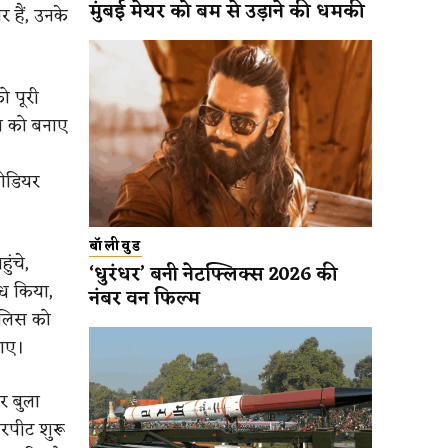
मुंबई मेयर को बम से उड़ाने की धमकी
 हैं, उनके
ो पूरी
सन को बनाए
गेडियर
बॉलीवुड
ुंचे,
‘धुरंधर’ बनी नेटफ्लिक्स 2026 की
ोध किया,
नंबर वन फिल्म
पुलिस को
 गए।
र बुला
ारपीट शुरू