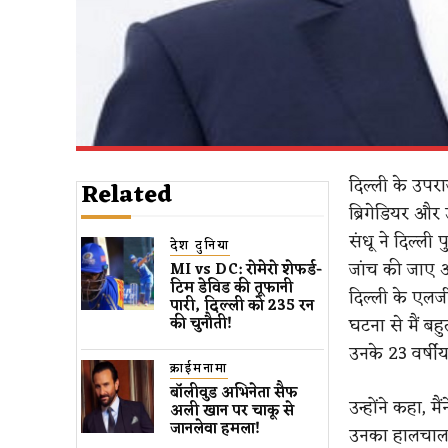
दिल्ली के उपरा
Related
ब्रिगेडियर और
संधू ने दिल्ली
देश दुनिया
जांच की जाए औ
MI vs DC: रोमेरो शेफर्ड-
टिम डेविड की तूफानी
दिल्ली के एलजी
पारी, दिल्ली को 235 रन
घटना से मैं बह
की चुनौती!
उनके 23 वर्षीय
क्राईमनामा
बॉलीवुड​ अभिनेता सैफ
उन्होंने कहा, 
अली खान पर चाकू से ​
जानलेवा हमला​!
उनका हालचाल जा