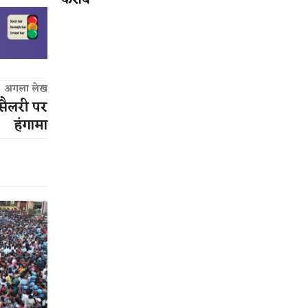
करीब
अगला लेख
 सैलरी पर
हंगामा