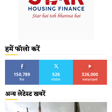
हमें फॉलो करें
150,789
526
326,000
फैंस
फॉलोवर
सब्सक्राइबर्स
अन्य लेटेस्ट खबरें