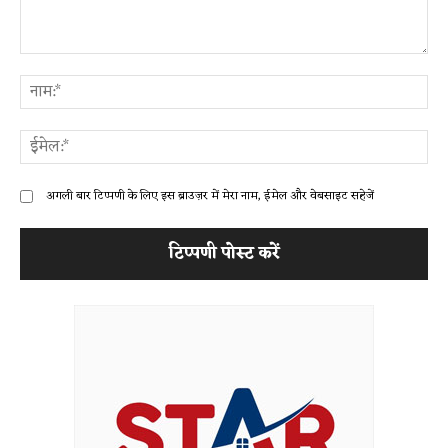
टिप्पणी:
ना
ईम
अगली बार टिप्पणी के लिए इस ब्राउज़र में मेरा नाम, ईमेल और वेबसाइट सहेजें