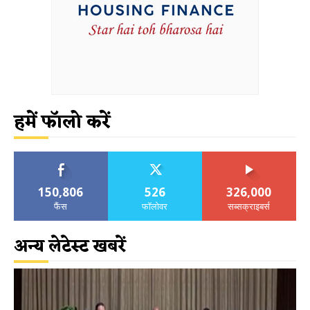
हमें फॉलो करें
150,806
526
326,000
फैंस
फॉलोवर
सब्सक्राइबर्स
अन्य लेटेस्ट खबरें