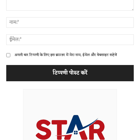
टिप्पणी:
ना
ईम
अगली बार टिप्पणी के लिए इस ब्राउज़र में मेरा नाम, ईमेल और वेबसाइट सहेजें