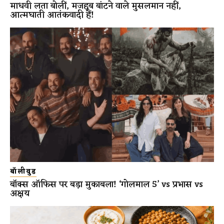
माधवी लता बोलीं, मजहब बांटने वाले मुसलमान नहीं,
आत्मघाती आतंकवादी हैं!
बॉलीवुड
बॉक्स ऑफिस पर बड़ा मुकाबला! ‘गोलमाल 5’ vs प्रभास vs
अक्षय