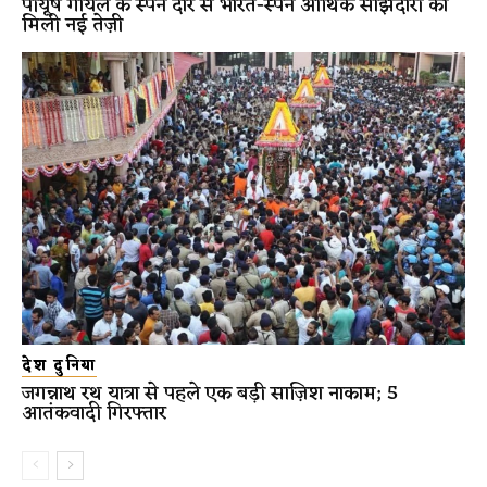
पीयूष गोयल के स्पेन दौरे से भारत-स्पेन आर्थिक साझेदारी को
मिली नई तेज़ी
देश दुनिया
जगन्नाथ रथ यात्रा से पहले एक बड़ी साज़िश नाकाम; 5
आतंकवादी गिरफ्तार