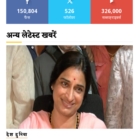
150,804
526
326,000
फैंस
फॉलोवर
सब्सक्राइबर्स
अन्य लेटेस्ट खबरें
देश दुनिया