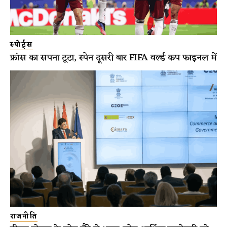
स्पोर्ट्स
फ्रांस का सपना टूटा, स्पेन दूसरी बार FIFA वर्ल्ड कप फाइनल में
राजनीति