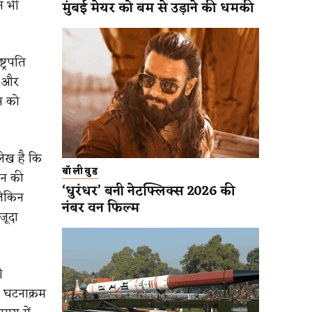
न भी
मुंबई मेयर को बम से उड़ाने की धमकी
ट्रपति
े और
ान को
लेख है कि
बॉलीवुड
ान की
‘धुरंधर’ बनी नेटफ्लिक्स 2026 की
लेकिन
नंबर वन फिल्म
जूदा
ी
ण घटनाक्रम