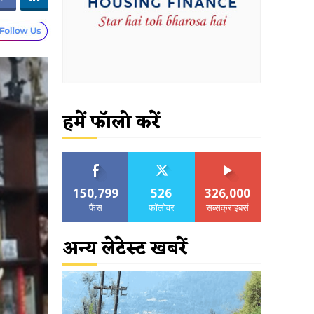
हमें फॉलो करें
150,799
526
326,000
फैंस
फॉलोवर
सब्सक्राइबर्स
अन्य लेटेस्ट खबरें