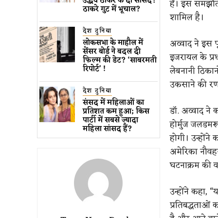
उद्धव ठाकरे के दो सांसद?
हैं। इस समझौते
ठाकरे गुट में भूचाल?
शामिल है।
देश दुनिया
अव्वाद ने इस प
लोकसभा के माहौल में
सेंसर बोर्ड ने बदल दी
इजरायल के प्रध
फिल्म की डेट? ‘साबरमती
रिपोर्ट’ !
लेबनानी ठिकानो
उकसाने की र
देश दुनिया
संसद में महिलाओं का
डॉ. अव्वाद ने 
प्रतिशत कम ​हुआ​; किस
पार्टी में सबसे ज्यादा
होर्मुज जलडमरू
महिला सांसद हैं?
होगी। उन्होंने
अमेरिका नौवहन
घटनाक्रम की व
उन्होंने कहा, 
प्रतिबद्धताओं 