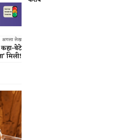
करीब
अगला लेख
 कहा-बेटे
ा’ मिली!