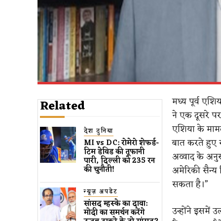
मध्य पूर्व एशि
Related
ने एक दूसरे प
एशिया के मामल
देश दुनिया
बात करते हुए 
MI vs DC: रोमेरो शेफर्ड-
टिम डेविड की तूफानी
अव्वाद के अनु
पारी, दिल्ली को 235 रन
अमेरिकी सैन्य 
की चुनौती!
सकता है।”
न्यूज़ अपडेट
सांसद म्हस्के का दावा:
उन्होंने इसमें
मोदी का समर्थन करेंगे