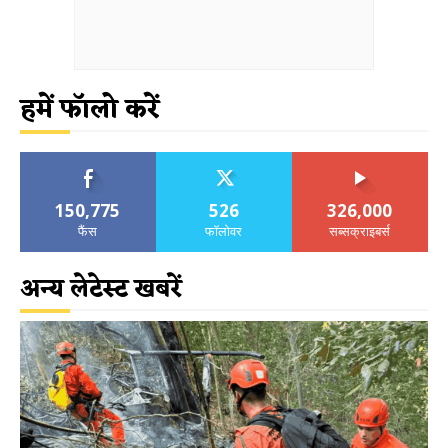
हमें फॉलो करें
150,775
526
326,000
फैंस
फॉलोवर
सब्सक्राइबर्स
अन्य लेटेस्ट खबरें