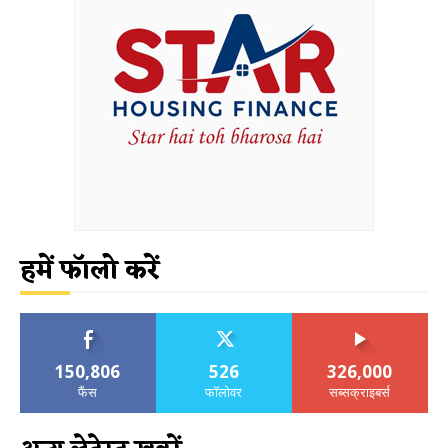
हमें फॉलो करें
150,806
526
326,000
फैंस
फॉलोवर
सब्सक्राइबर्स