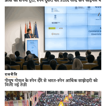
फ्रांस का सपना टूटा, स्पेन दूसरी बार FIFA वर्ल्ड कप फाइनल में
राजनीति
पीयूष गोयल के स्पेन दौरे से भारत-स्पेन आर्थिक साझेदारी को
मिली नई तेज़ी