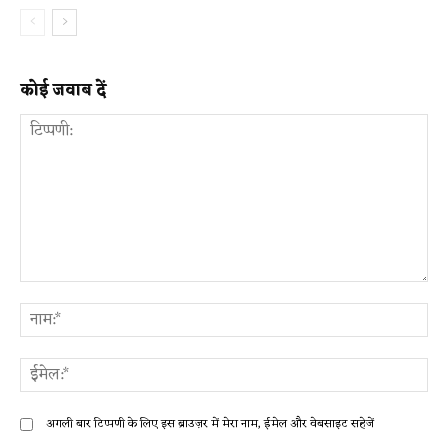
कोई जवाब दें
टिप्पणी:
ना
ईम
अगली बार टिप्पणी के लिए इस ब्राउज़र में मेरा नाम, ईमेल और वेबसाइट सहेजें