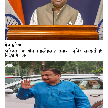
देश दुनिया
पाकिस्तान का यौम-ए-इस्तेहसाल ‘तमाशा’, दुनिया समझती है:
विदेश मंत्रालय!