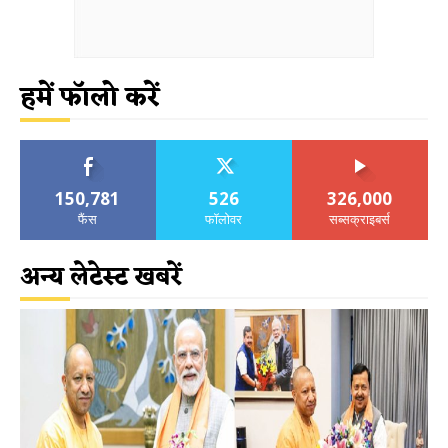
हमें फॉलो करें
150,781
526
326,000
फैंस
फॉलोवर
सब्सक्राइबर्स
अन्य लेटेस्ट खबरें