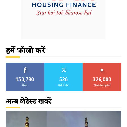
हमें फॉलो करें
150,780
526
326,000
फैंस
फॉलोवर
सब्सक्राइबर्स
अन्य लेटेस्ट खबरें