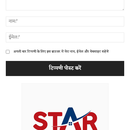
टिप्पणी:
ना
ईम
अगली बार टिप्पणी के लिए इस ब्राउज़र में मेरा नाम, ईमेल और वेबसाइट सहेजें