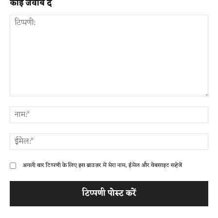
कोई जवाब दें
टिप्पणी:
ना
ईम
अगली बार टिप्पणी के लिए इस ब्राउज़र में मेरा नाम, ईमेल और वेबसाइट सहेजें