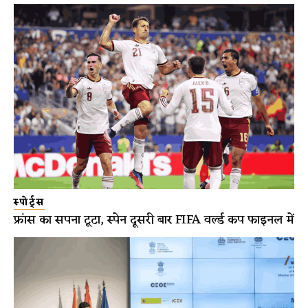
स्पोर्ट्स
फ्रांस का सपना टूटा, स्पेन दूसरी बार FIFA वर्ल्ड कप फाइनल में