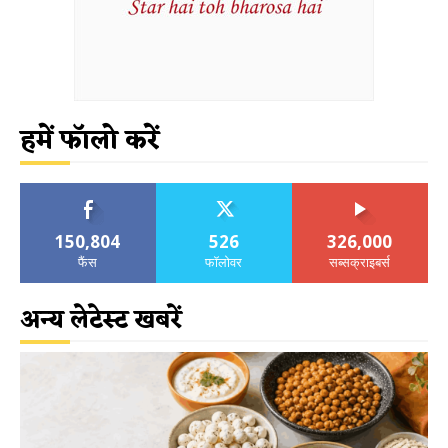
हमें फॉलो करें
150,804
526
326,000
फैंस
फॉलोवर
सब्सक्राइबर्स
अन्य लेटेस्ट खबरें