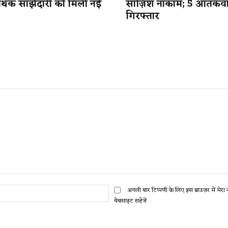
र्थिक साझेदारी को मिली नई
साज़िश नाकाम; 5 आतंकव
गिरफ्तार
ईमेल:*
अगली बार टिप्पणी के लिए इस ब्राउज़र में मेर
वेबसाइट सहेजें