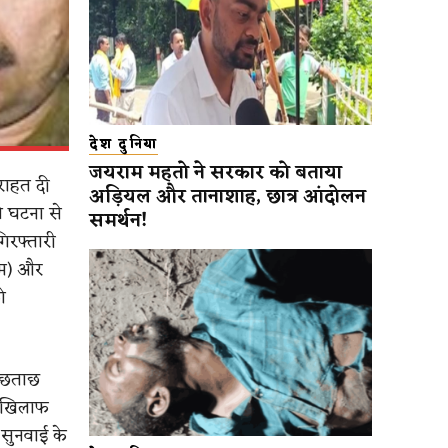
देश दुनिया
जयराम महतो ने सरकार को बताया
राहत दी
अड़ियल और तानाशाह, छात्र आंदोलन
ी घटना से
समर्थन!
िरफ्तारी
यम) और
ो
पूछताछ
े खिलाफ
 सुनवाई के