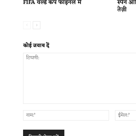
FIFA वर्ल्ड कप फाइनल में
स्पेन आ
तेज़ी
कोई जवाब दें
टिप्पणी:
नाम:*