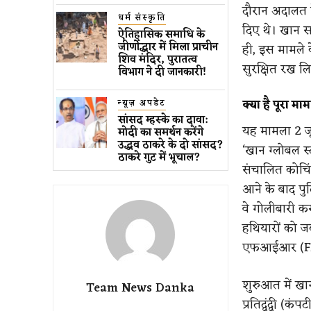
दौरान अदालत न
धर्म संस्कृति
दिए थे। खान सर
ऐतिहासिक समाधि के
जीर्णोद्धार में मिला प्राचीन
ही, इस मामले
शिव मंदिर, पुरातत्व
सुरक्षित रख ल
विभाग ने दी जानकारी!
न्यूज़ अपडेट
क्या है पूरा म
सांसद म्हस्के का दावा:
यह मामला 2 जू
मोदी का समर्थन करेंगे
उद्धव ठाकरे के दो सांसद?
‘खान ग्लोबल स
ठाकरे गुट में भूचाल?
संचालित कोचि
आने के बाद पुलि
वे गोलीबारी कर
हथियारों को ज
एफआईआर (FIR) 
शुरुआत में ख
Team News Danka
प्रतिद्वंद्वी (कं