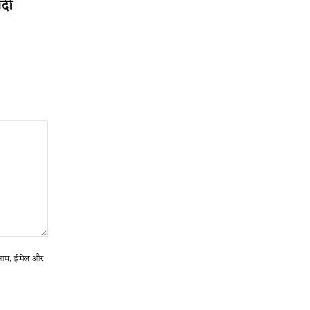
ादी
ा नाम, ईमेल और