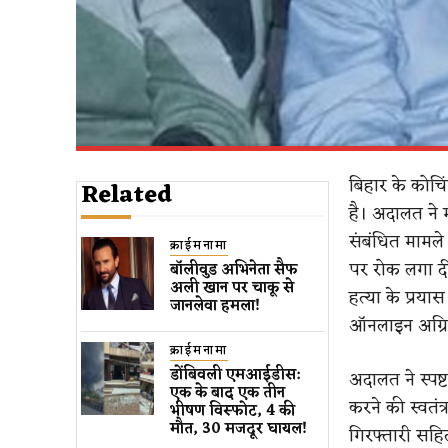
बिहार के कोचि
Related
है। अदालत ने म
संबंधित मामले
क्राईमनामा
पर रोक लगा दी
बॉलीवुड​ अभिनेता सैफ
अली खान पर चाकू से ​
हत्या के प्रय
जानलेवा हमला​!
ऑनलाइन अग्रि
क्राईमनामा
डोंबिवली एमआईडीस:
अदालत ने स्पष
एक के बाद एक तीन
करने की स्वतं
भीषण विस्फोट, 4 की
मौत, 30 मजदूर घायल!
गिरफ्तारी सहि