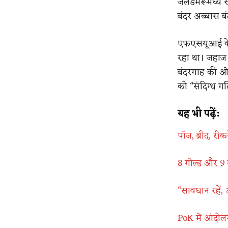
जलडमरूमध्य से
बंदर अब्बास ब
एफएसयूआई के अन
रहा था। जहाज 
बंदरगाह की ओर 
को “संदिग्ध गत
यह भी पढ़ें:
पॉज, ब्रीद, र
8 गोल्ड और 9
“सावधान रहें, अ
PoK में आंदोल