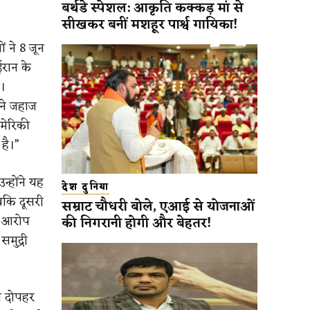
बर्थडे स्पेशल: आकृति कक्कड़ मां से
सीखकर बनीं मशहूर पार्श्व गायिका!
 ने 8 जून
ईरान के
ा।
 ने जहाज
मेरिकी
है।”
्होंने यह
देश दुनिया
बकि दूसरी
सम्राट चौधरी बोले, एआई से योजनाओं
ी आरोप
की निगरानी होगी और बेहतर!
मुद्री
ो दोपहर