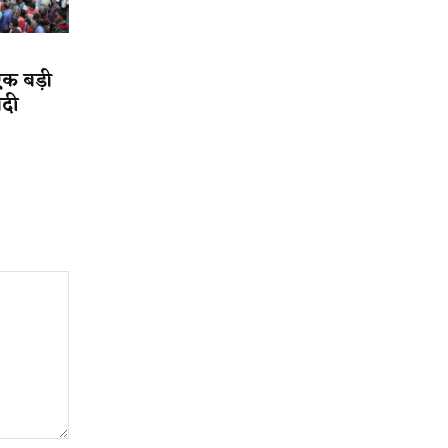
एक बड़ी
ादी