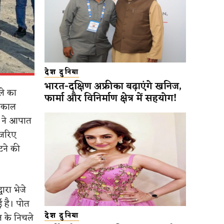
देश दुनिया
भारत-दक्षिण अफ्रीका बढ़ाएंगे खनिज,
ले का
फार्मा और विनिर्माण क्षेत्र में सहयोग!
निकाल
ल ने आपात
 जरिए
टने की
ारा भेजे
ई है। पोत
ज के निचले
देश दुनिया