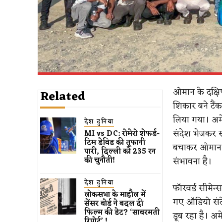
ओमान के दक्षि
Related
शिकार बने टैं
लिया गया। अमे
देश दुनिया
संदेश भेजकर स
MI vs DC: रोमेरो शेफर्ड-
टिम डेविड की तूफानी
बचाकर ओमान के
पारी, दिल्ली को 235 रन
संभावना है।
की चुनौती!
देश दुनिया
फॉरवर्ड सीमेन
लोकसभा के माहौल में
गए ऑडियो संदे
सेंसर बोर्ड ने बदल दी
फिल्म की डेट? ‘साबरमती
डूब रहा है। अ
रिपोर्ट’ !