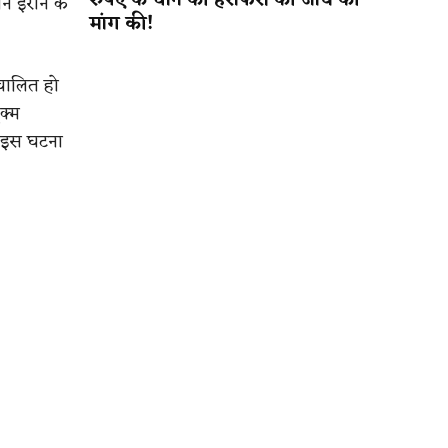
रुपए के धान की हेराफेरी की जांच की
ने ईरान के
मांग की!
ंचालित हो
क्म
े इस घटना