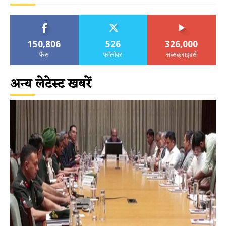
150,806
526
326,000
फैंस
फॉलोवर
सब्सक्राइबर्स
अन्य लेटेस्ट खबरें