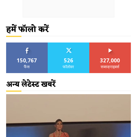
हमें फॉलो करें
150,767
526
327,000
फैंस
फॉलोवर
सब्सक्राइबर्स
अन्य लेटेस्ट खबरें