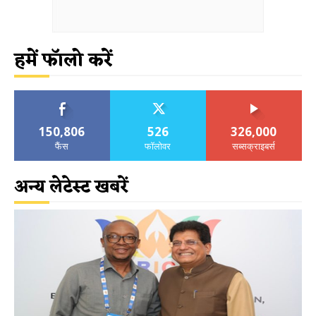
हमें फॉलो करें
150,806
526
326,000
फैंस
फॉलोवर
सब्सक्राइबर्स
अन्य लेटेस्ट खबरें