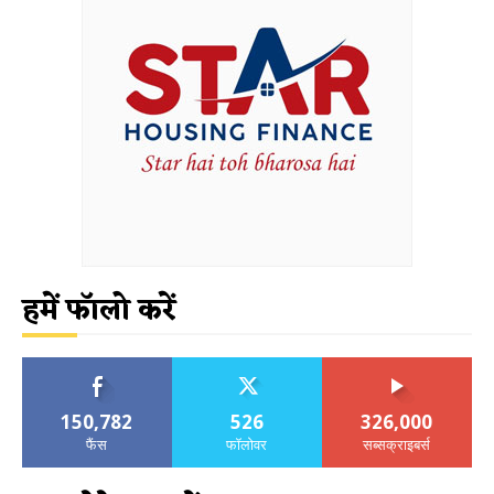
हमें फॉलो करें
150,782
526
326,000
फैंस
फॉलोवर
सब्सक्राइबर्स