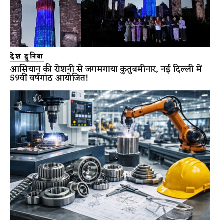
देश दुनिया
आसियान की रोशनी से जगमगाया कुतुबमीनार, नई दिल्ली में
59वीं वर्षगांठ आयोजित!