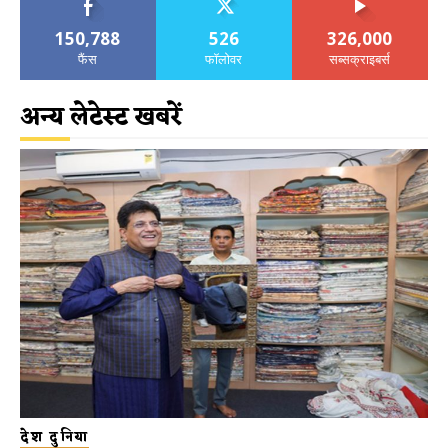
150,788
526
326,000
फैंस
फॉलोवर
सब्सक्राइबर्स
अन्य लेटेस्ट खबरें
देश दुनिया