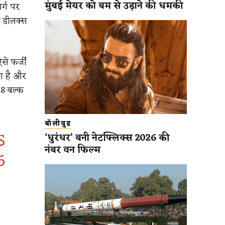
मुंबई मेयर को बम से उड़ाने की धमकी
र्ग पर
ट डीलक्स
से फर्जी
ुआ है और
68 बल्क
बॉलीवुड
S
‘धुरंधर’ बनी नेटफ्लिक्स 2026 की
नंबर वन फिल्म
6