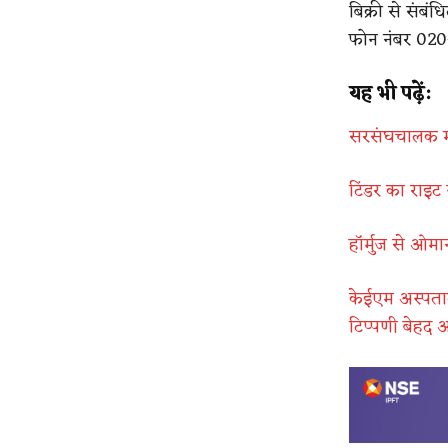
बिक्री से संब
फोन नंबर 020
यह भी पढ़ें:
सरसंघचालक मोह
टिंडर का राइट 
हॉर्मुज से ओम
केईएम अस्पताल
टिप्पणी बेहद