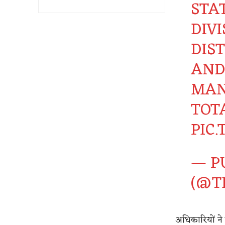
STA
DIVI
DIS
AND
MAN
TOT
PIC
— P
(@T
अधिकारियों ने