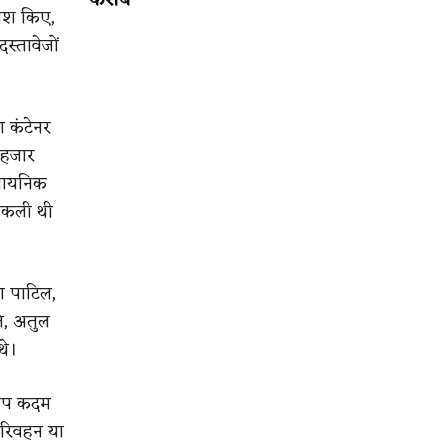
करीब
पेश किए,
स्तावेजों
 कंटेनर
 हजार
ासायनिक
 नकली थी
ण पाटिल,
े, अतुल
थे।
दीप कदम
परिवहन या