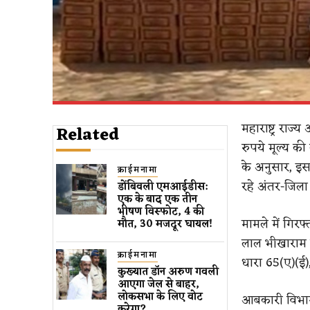
महाराष्ट्र राज
Related
रुपये मूल्य क
के अनुसार, इस
क्राईमनामा
रहे अंतर-जिला
डोंबिवली एमआईडीस:
एक के बाद एक तीन
भीषण विस्फोट, 4 की
मामले में गिरफ
मौत, 30 मजदूर घायल!
लाल भीखाराम बि
क्राईमनामा
धारा 65(ए)(ई)
कुख्यात डॉन अरुण गवली ​
आएगा जेल से बाहर​,
लोकसभा के लिए वोट
आबकारी विभाग
करेगा?