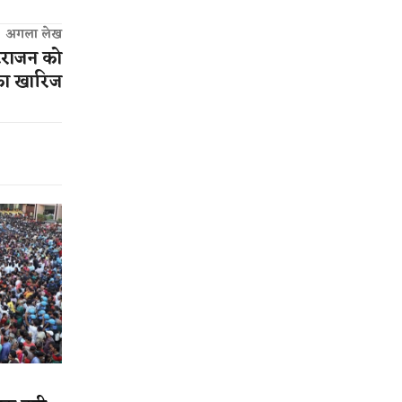
अगला लेख
नटराजन को
िका खारिज