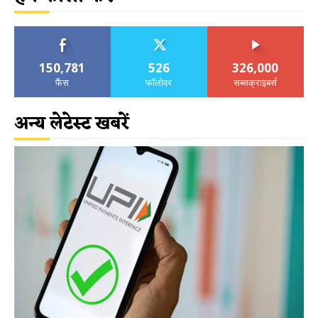
150,781
526
326,000
फैंस
फॉलोवर
सब्सक्राइबर्स
अन्य लेटेस्ट खबरें