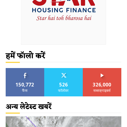
हमें फॉलो करें
150,772
526
326,000
फैंस
फॉलोवर
सब्सक्राइबर्स
अन्य लेटेस्ट खबरें