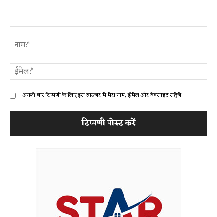
टिप्पणी:
ना
ईम
अगली बार टिप्पणी के लिए इस ब्राउज़र में मेरा नाम, ईमेल और वेबसाइट सहेजें