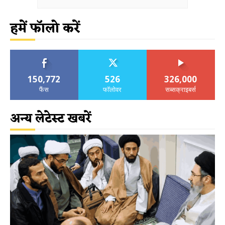
हमें फॉलो करें
150,772
526
326,000
फैंस
फॉलोवर
सब्सक्राइबर्स
अन्य लेटेस्ट खबरें