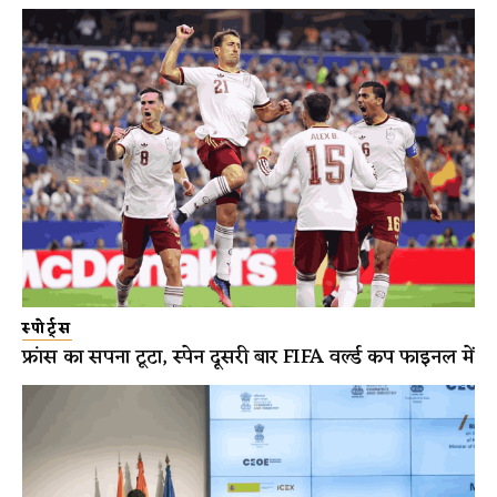
स्पोर्ट्स
फ्रांस का सपना टूटा, स्पेन दूसरी बार FIFA वर्ल्ड कप फाइनल में