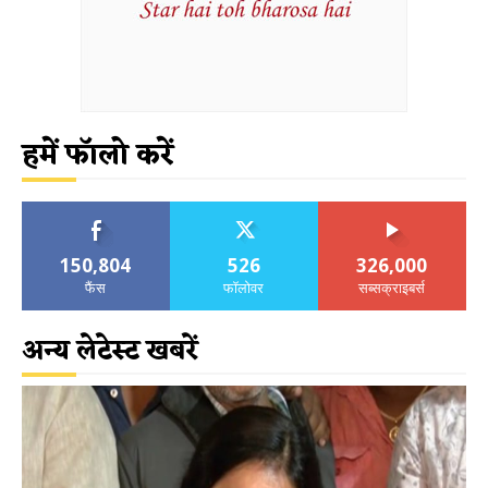
हमें फॉलो करें
150,804
526
326,000
फैंस
फॉलोवर
सब्सक्राइबर्स
अन्य लेटेस्ट खबरें